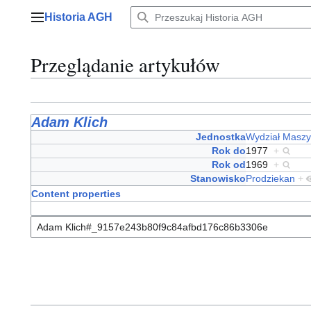
Przejdź
Historia AGH
do
Menu główne
zawartości
Przeglądanie artykułów
Adam Klich
Jednostka
Wydział Maszy
Rok do
1977
+
Rok od
1969
+
Stanowisko
Prodziekan
+
Content properties