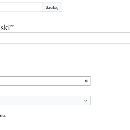
Szukaj
lski”
nia