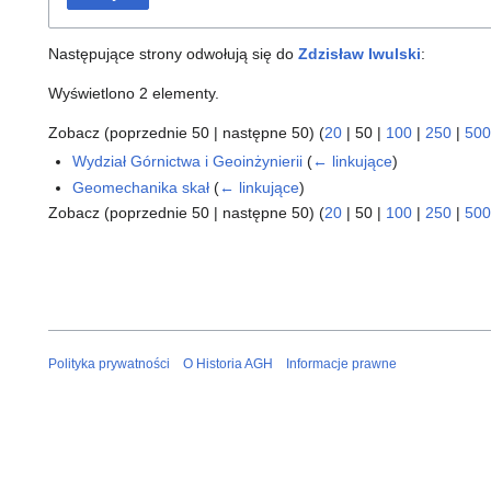
Następujące strony odwołują się do
Zdzisław Iwulski
:
Wyświetlono 2 elementy.
Zobacz (
poprzednie 50
|
następne 50
) (
20
|
50
|
100
|
250
|
500
Wydział Górnictwa i Geoinżynierii
(
← linkujące
)
Geomechanika skał
(
← linkujące
)
Zobacz (
poprzednie 50
|
następne 50
) (
20
|
50
|
100
|
250
|
500
Polityka prywatności
O Historia AGH
Informacje prawne