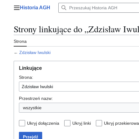
Przejdź
Historia AGH
do
Menu główne
zawartości
Strony linkujące do „Zdzisław Iwu
Strona
←
Zdzisław Iwulski
Linkujące
Strona:
Przestrzeń nazw:
wszystkie
Ukryj dołączenia
Ukryj linki
Ukryj przekierowa
Przejdź