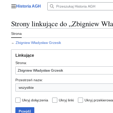
Przejdź
Historia AGH
do
Menu główne
zawartości
Strony linkujące do „Zbigniew Wł
Strona
←
Zbigniew Władysław Grzesik
Linkujące
Strona:
Przestrzeń nazw:
wszystkie
Ukryj dołączenia
Ukryj linki
Ukryj przekierowa
Przejdź