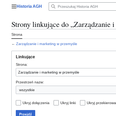
Przejdź
Historia AGH
do
Menu główne
zawartości
Strony linkujące do „Zarządzanie 
Strona
←
Zarządzanie i marketing w przemyśle
Linkujące
Strona:
Przestrzeń nazw:
wszystkie
Ukryj dołączenia
Ukryj linki
Ukryj przekierowa
Przejdź