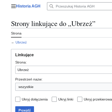
Przejdź
Historia AGH
do
Menu główne
zawartości
Strony linkujące do „Ubrzeż”
Strona
←
Ubrzeż
Linkujące
Strona:
Przestrzeń nazw:
wszystkie
Ukryj dołączenia
Ukryj linki
Ukryj przekierowa
Przejdź