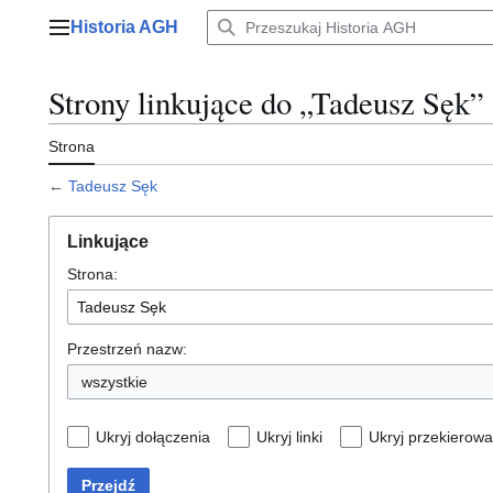
Przejdź
Historia AGH
do
Menu główne
zawartości
Strony linkujące do „Tadeusz Sęk”
Strona
←
Tadeusz Sęk
Linkujące
Strona:
Przestrzeń nazw:
wszystkie
Ukryj dołączenia
Ukryj linki
Ukryj przekierowa
Przejdź