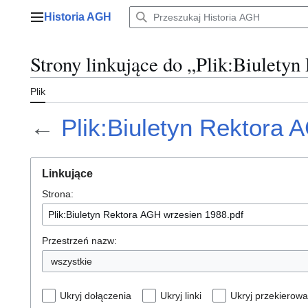
Przejdź
Historia AGH
do
Menu główne
zawartości
Strony linkujące do „Plik:Biulety
Plik
←
Plik:Biuletyn Rektora 
Linkujące
Strona:
Przestrzeń nazw:
wszystkie
Ukryj dołączenia
Ukryj linki
Ukryj przekierowa