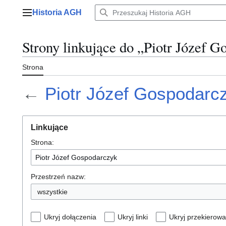
Przejdź
Historia AGH
do
Menu główne
zawartości
Strony linkujące do „Piotr Józef 
Strona
←
Piotr Józef Gospodarc
Linkujące
Strona:
Przestrzeń nazw:
wszystkie
Ukryj dołączenia
Ukryj linki
Ukryj przekierowa