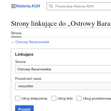
Przejdź
Historia AGH
do
Menu główne
zawartości
Strony linkujące do „Ostrowy Bar
Strona
←
Ostrowy Baranowskie
Linkujące
Strona:
Przestrzeń nazw:
wszystkie
Ukryj dołączenia
Ukryj linki
Ukryj przekierowa
Przejdź