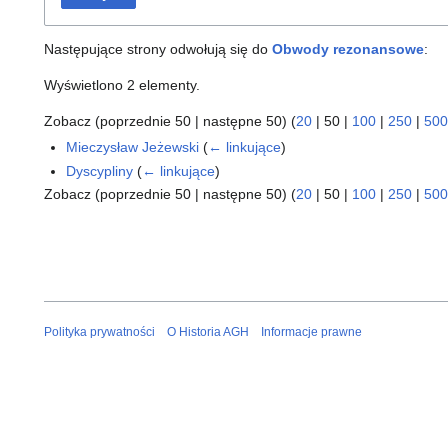
Następujące strony odwołują się do
Obwody rezonansowe
:
Wyświetlono 2 elementy.
Zobacz (
poprzednie 50
|
następne 50
) (
20
|
50
|
100
|
250
|
500
Mieczysław Jeżewski
(
← linkujące
)
Dyscypliny
(
← linkujące
)
Zobacz (
poprzednie 50
|
następne 50
) (
20
|
50
|
100
|
250
|
500
Polityka prywatności
O Historia AGH
Informacje prawne