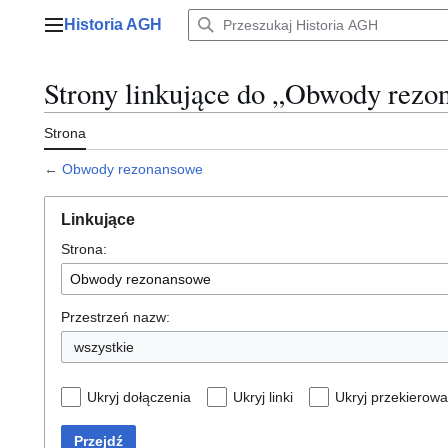
Przejdź
Historia AGH
do
Menu główne
zawartości
Strony linkujące do „Obwody rezo
Strona
←
Obwody rezonansowe
Linkujące
Strona:
Przestrzeń nazw:
wszystkie
Ukryj dołączenia
Ukryj linki
Ukryj przekierowa
Przejdź