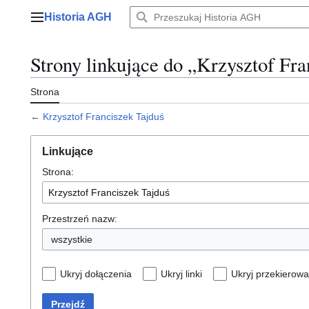
Przejdź
Historia AGH
do
Menu główne
zawartości
Strony linkujące do „Krzysztof Fra
Strona
←
Krzysztof Franciszek Tajduś
Linkujące
Strona:
Przestrzeń nazw:
wszystkie
Ukryj dołączenia
Ukryj linki
Ukryj przekierowa
Przejdź