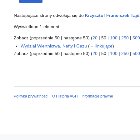
Następujące strony odwołują się do
Krzysztof Franciszek Taj
Wyświetlono 1 element.
Zobacz (
poprzednie 50
|
następne 50
) (
20
|
50
|
100
|
250
|
500
Wydział Wiertnictwa, Nafty i Gazu
(
← linkujące
)
Zobacz (
poprzednie 50
|
następne 50
) (
20
|
50
|
100
|
250
|
500
Polityka prywatności
O Historia AGH
Informacje prawne