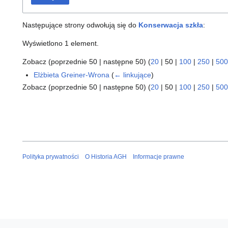
Następujące strony odwołują się do
Konserwacja szkła
:
Wyświetlono 1 element.
Zobacz (
poprzednie 50
|
następne 50
) (
20
|
50
|
100
|
250
|
500
Elżbieta Greiner-Wrona
(
← linkujące
)
Zobacz (
poprzednie 50
|
następne 50
) (
20
|
50
|
100
|
250
|
500
Polityka prywatności
O Historia AGH
Informacje prawne