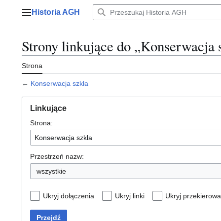
Przejdź
Historia AGH
do
Menu główne
zawartości
Strony linkujące do „Konserwacja 
Strona
←
Konserwacja szkła
Linkujące
Strona:
Przestrzeń nazw:
wszystkie
Ukryj dołączenia
Ukryj linki
Ukryj przekierowa
Przejdź