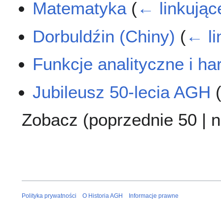
Matematyka
(
← linkując
Dorbuldźin (Chiny)
(
← li
Funkcje analityczne i h
Jubileusz 50-lecia AGH
Zobacz (
poprzednie 50
|
n
Polityka prywatności
O Historia AGH
Informacje prawne