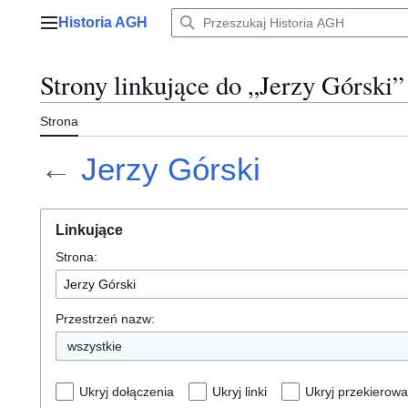
Przejdź
Historia AGH
do
Menu główne
zawartości
Strony linkujące do „Jerzy Górski”
Strona
←
Jerzy Górski
Linkujące
Strona:
Przestrzeń nazw:
wszystkie
Ukryj dołączenia
Ukryj linki
Ukryj przekierowa