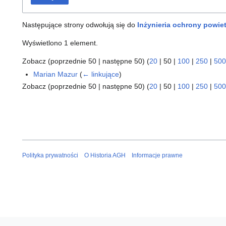
Następujące strony odwołują się do
Inżynieria ochrony powiet
Wyświetlono 1 element.
Zobacz (
poprzednie 50
|
następne 50
) (
20
|
50
|
100
|
250
|
500
Marian Mazur
(
← linkujące
)
Zobacz (
poprzednie 50
|
następne 50
) (
20
|
50
|
100
|
250
|
500
Polityka prywatności
O Historia AGH
Informacje prawne