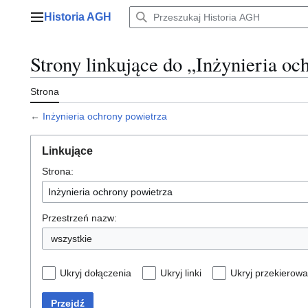
Przejdź
Historia AGH
do
Menu główne
zawartości
Strony linkujące do „Inżynieria oc
Strona
←
Inżynieria ochrony powietrza
Linkujące
Strona:
Przestrzeń nazw:
wszystkie
Ukryj dołączenia
Ukryj linki
Ukryj przekierowa
Przejdź