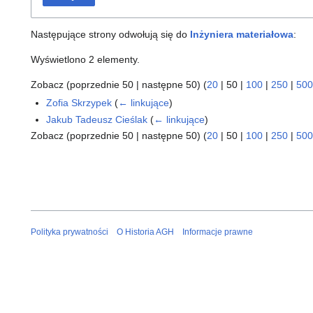
Następujące strony odwołują się do
Inżyniera materiałowa
:
Wyświetlono 2 elementy.
Zobacz (
poprzednie 50
|
następne 50
) (
20
|
50
|
100
|
250
|
500
Zofia Skrzypek
(
← linkujące
)
Jakub Tadeusz Cieślak
(
← linkujące
)
Zobacz (
poprzednie 50
|
następne 50
) (
20
|
50
|
100
|
250
|
500
Polityka prywatności
O Historia AGH
Informacje prawne