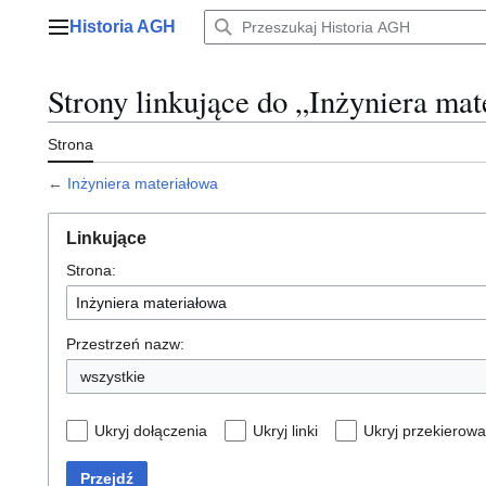
Przejdź
Historia AGH
do
Menu główne
zawartości
Strony linkujące do „Inżyniera ma
Strona
←
Inżyniera materiałowa
Linkujące
Strona:
Przestrzeń nazw:
wszystkie
Ukryj dołączenia
Ukryj linki
Ukryj przekierowa
Przejdź