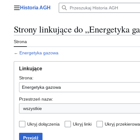
Przejdź
Historia AGH
do
Menu główne
zawartości
Strony linkujące do „Energetyka g
Strona
←
Energetyka gazowa
Linkujące
Strona:
Przestrzeń nazw:
wszystkie
Ukryj dołączenia
Ukryj linki
Ukryj przekierowa
Przejdź