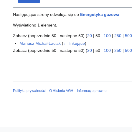
Następujące strony odwołują się do
Energetyka gazowa
:
Wyświetlono 1 element.
Zobacz (
poprzednie 50
|
następne 50
) (
20
|
50
|
100
|
250
|
500
Mariusz Michał Łaciak
(
← linkujące
)
Zobacz (
poprzednie 50
|
następne 50
) (
20
|
50
|
100
|
250
|
500
Polityka prywatności
O Historia AGH
Informacje prawne