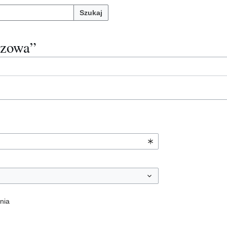
Szukaj
azowa”
nia