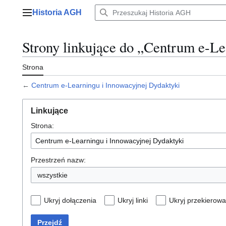
Przejdź
Historia AGH
do
Menu główne
zawartości
Strony linkujące do „Centrum e-Le
Strona
←
Centrum e-Learningu i Innowacyjnej Dydaktyki
Linkujące
Strona:
Przestrzeń nazw:
wszystkie
Ukryj dołączenia
Ukryj linki
Ukryj przekierowa
Przejdź