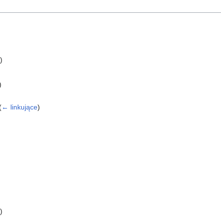
)
)
(
← linkujące
)
)