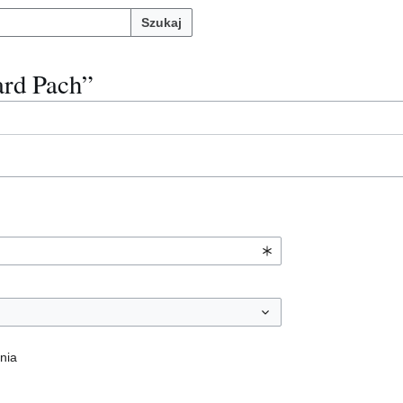
Szukaj
ard Pach”
nia