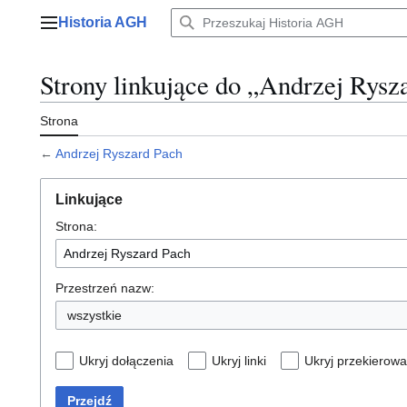
Przejdź
Historia AGH
do
Menu główne
zawartości
Strony linkujące do „Andrzej Rysz
Strona
←
Andrzej Ryszard Pach
Linkujące
Strona:
Przestrzeń nazw:
wszystkie
Ukryj dołączenia
Ukryj linki
Ukryj przekierowa
Przejdź