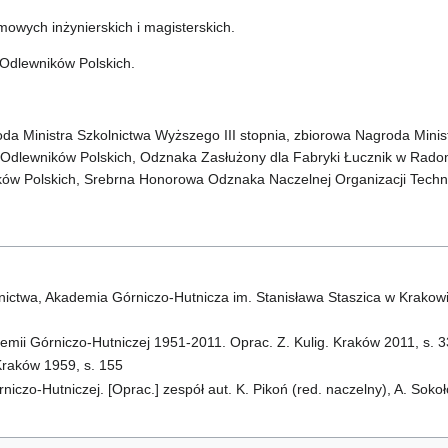
mowych inżynierskich i magisterskich.
Odlewników Polskich.
oda Ministra Szkolnictwa Wyższego III stopnia, zbiorowa Nagroda Mi
Odlewników Polskich, Odznaka Zasłużony dla Fabryki Łucznik w Rad
ków Polskich, Srebrna Honorowa Odznaka Naczelnej Organizacji Tech
ictwa, Akademia Górniczo-Hutnicza im. Stanisława Staszica w Krakowi
mii Górniczo-Hutniczej 1951-2011. Oprac. Z. Kulig. Kraków 2011, s. 3
raków 1959, s. 155
iczo-Hutniczej. [Oprac.] zespół aut. K. Pikoń (red. naczelny), A. Sokoł