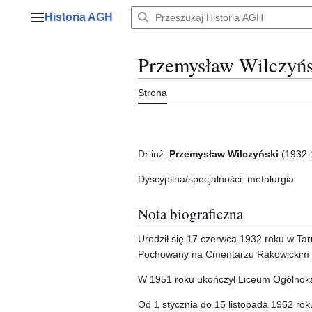
Przejdź
Historia AGH
do
Menu główne
zawartości
Przemysław Wilczyńs
Strona
Dr inż.
Przemysław Wilczyński
(1932-
Dyscyplina/specjalności: metalurgia
Nota biograficzna
Urodził się 17 czerwca 1932 roku w Tar
Pochowany na Cmentarzu Rakowickim 
W 1951 roku ukończył Liceum Ogólnoks
Od 1 stycznia do 15 listopada 1952 rok