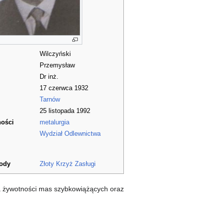
Wilczyński
Przemysław
Dr inż.
17 czerwca 1932
Tarnów
25 listopada 1992
ności
metalurgia
Wydział Odlewnictwa
rody
Złoty Krzyż Zasługi
a żywotności mas szybkowiążących oraz