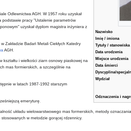
iale Odlewnictwa AGH. W 1957 roku uzyskał
a podstawie pracy "Ustalenie parametrów
eponowym" uzyskał dyplom magistra inżyniera z
Nazwisko
Imię / imiona
 w Zakładzie Badań Metali Ciekłych Katedry
Tytuły / stanowiska
wa
AGH.
Data urodzenia
Miejsce urodzenia
kształtu i wielkości ziarn osnowy piaskowej na
Data śmierci
ch mas formierskich, a szczególnie na
Dyscyplina/specjal
Wydział
stępnie w latach 1987-1992 starszym
Odznaczenia i nag
ześniejszą emeryturę.
alność układu wielowarstwowego mas formerskich, metody oznaczani
 stosowanych w metodzie gorącej rdzennicy.