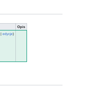
Opis
|
edycje
)