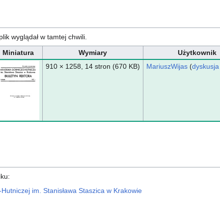
plik wyglądał w tamtej chwili.
Miniatura
Wymiary
Użytkownik
910 × 1258, 14 stron
(670 KB)
MariuszWijas
(
dyskusja
iku:
-Hutniczej im. Stanisława Staszica w Krakowie