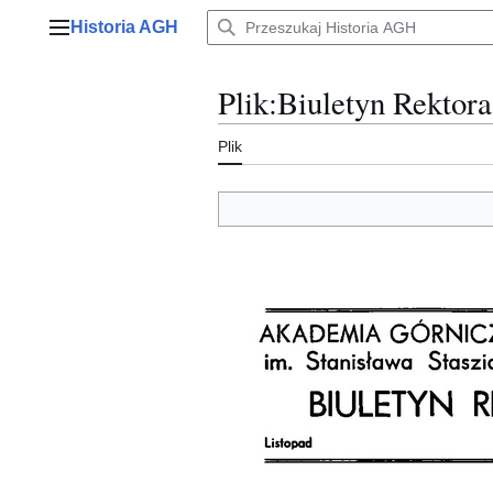
Przejdź
Historia AGH
do
Menu główne
zawartości
Plik
:
Biuletyn Rektor
Plik