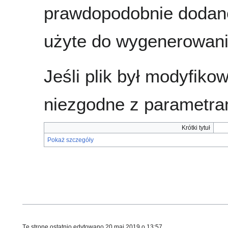
prawdopodobnie dodane
użyte do wygenerowania
Jeśli plik był modyfik
niezgodne z parametra
Krótki tytuł
Pokaż szczegóły
Tę stronę ostatnio edytowano 20 maj 2019 o 13:57.