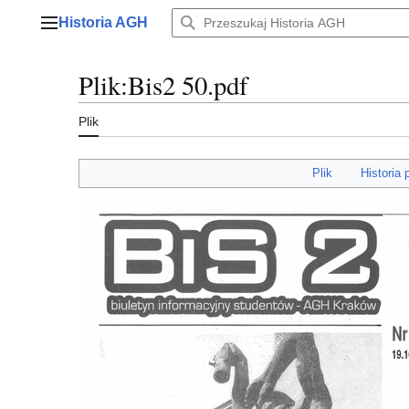
Przejdź
Historia AGH
do
Menu główne
zawartości
Plik
:
Bis2 50.pdf
Plik
Plik
Historia 