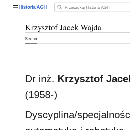
Przejdź
Historia AGH
do
Menu główne
zawartości
Krzysztof Jacek Wajda
Strona
Dr inż.
Krzysztof Jace
(1958-)
Dyscyplina/specjalnośc