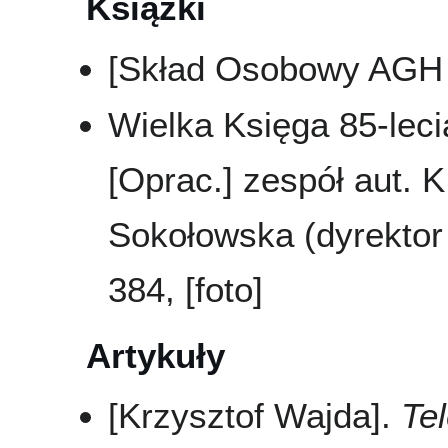
Książki
[Skład Osobowy AGH 
Wielka Księga 85-leci
[Oprac.] zespół aut. K
Sokołowska (dyrektor 
384, [foto]
Artykuły
[Krzysztof Wajda].
Te