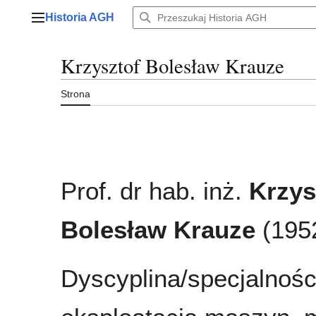
Przejdź
Historia AGH
do
Menu główne
zawartości
Krzysztof Bolesław Krauze
Strona
Prof. dr hab. inż.
Krzys
Bolesław Krauze
(195
Dyscyplina/specjalnośc