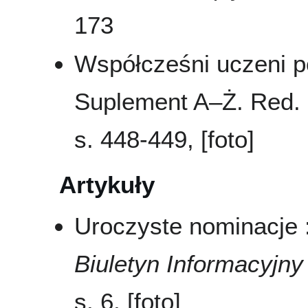
173
Współcześni uczeni pol
Suplement A–Ż. Red. 
s. 448-449, [foto]
Artykuły
Uroczyste nominacje : 
Biuletyn Informacyj
s. 6, [foto]