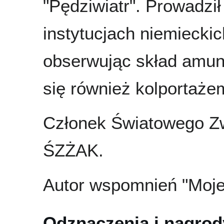
"Pędziwiatr". Prowadzi
instytucjach niemiecki
obserwując skład amuni
się również kolportaże
Członek Światowego Zwi
ŚZŻAK.
Autor wspomnień "Moje 
Odznaczenia i nagrod