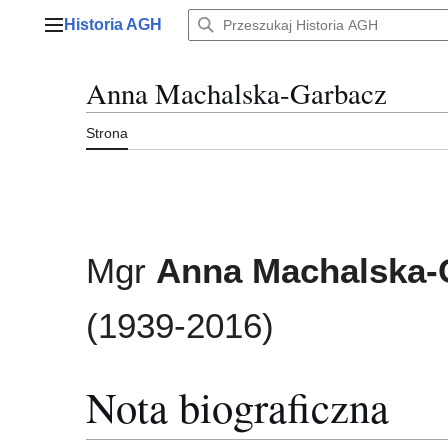
Przejdź
Historia AGH
do
Menu główne
zawartości
Anna Machalska-Garbacz
Strona
Mgr
Anna Machalska-
(1939-2016)
Nota biograficzna