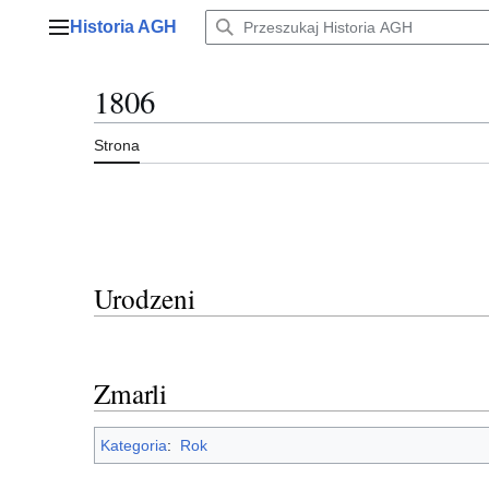
Przejdź
Historia AGH
do
Menu główne
zawartości
1806
Strona
Urodzeni
Zmarli
Kategoria
:
Rok