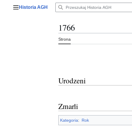
Przejdź
Historia AGH
do
Menu główne
zawartości
1766
Strona
Urodzeni
Zmarli
Kategoria
:
Rok