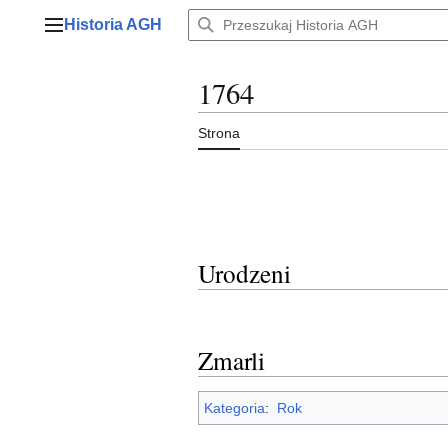
Przejdź
Historia AGH
do
Menu główne
zawartości
1764
Strona
Urodzeni
Zmarli
Kategoria
:
Rok