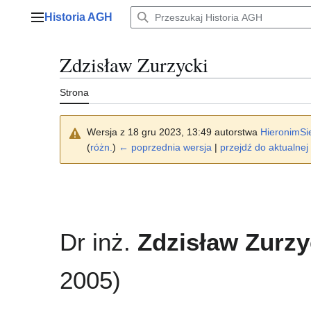
Przejdź
Historia AGH
do
Menu główne
zawartości
Zdzisław Zurzycki
Strona
Wersja z 18 gru 2023, 13:49 autorstwa
HieronimSi
(
różn.
)
← poprzednia wersja
|
przejdź do aktualnej 
Dr inż.
Zdzisław Zurzy
2005)