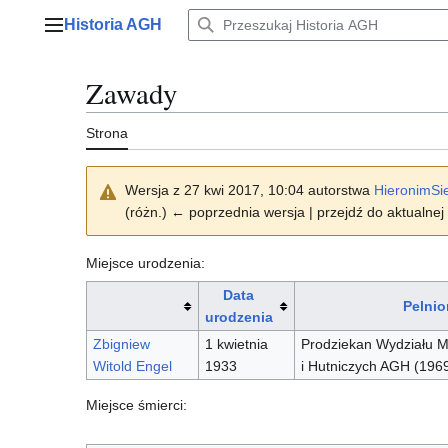
Przejdź
Historia AGH
do
Menu główne
zawartości
Zawady
Strona
Wersja z 27 kwi 2017, 10:04 autorstwa
HieronimSi
(różn.) ← poprzednia wersja | przejdź do aktualnej 
Miejsce urodzenia:
Data
Pelnio
urodzenia
Zbigniew
1 kwietnia
Prodziekan Wydziału 
Witold Engel
1933
i Hutniczych AGH (196
Miejsce śmierci: