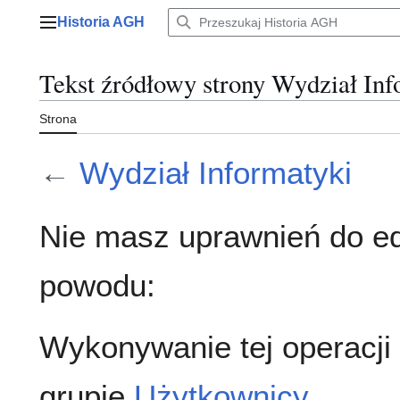
Przejdź
Historia AGH
do
Menu główne
zawartości
Tekst źródłowy strony Wydział Inf
Strona
←
Wydział Informatyki
Nie masz uprawnień do ed
powodu:
Wykonywanie tej operacji
grupie
Użytkownicy
.