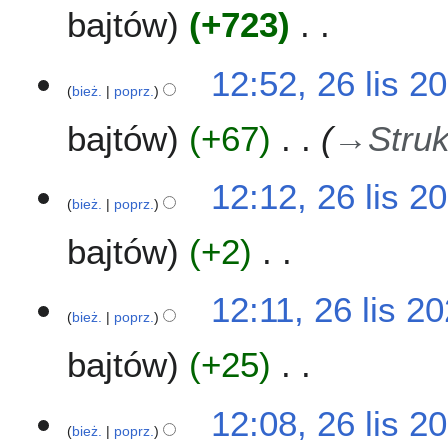
n
bajtów
+723
p
o
d
N
12:52, 26 lis 2
a
i
bież.
poprz.
n
e
o
bajtów
+67
→
Struk
p
o
o
p
d
12:12, 26 lis 2
i
a
bież.
poprz.
s
n
u
o
bajtów
+2
z
o
m
p
N
12:11, 26 lis 2
i
i
i
bież.
poprz.
a
s
e
n
u
bajtów
+25
p
z
o
m
d
N
12:08, 26 lis 2
i
a
i
bież.
poprz.
a
n
e