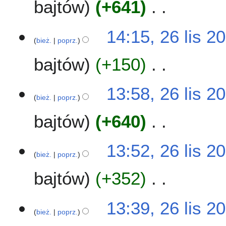
bajtów
+641
N
14:15, 26 lis 2
i
bież.
poprz.
e
bajtów
+150
p
o
d
N
13:58, 26 lis 2
a
i
bież.
poprz.
n
e
o
bajtów
+640
p
o
o
p
d
N
13:52, 26 lis 2
i
a
i
bież.
poprz.
s
n
e
u
o
bajtów
+352
p
z
o
o
m
p
d
N
13:39, 26 lis 2
i
i
a
i
bież.
poprz.
a
s
n
e
n