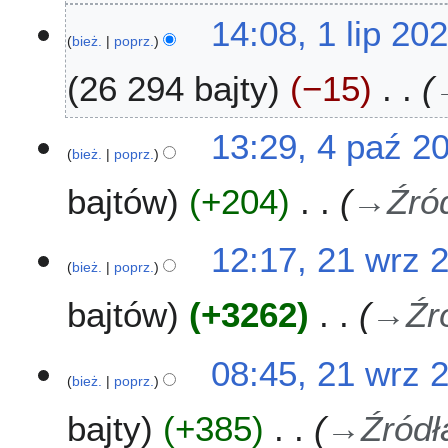
0
14:08, 1 lip 20
2
bież.
poprz.
5
26 294 bajty
−15
4
13:29, 4 paź 2
bież.
poprz.
p
a
bajtów
+204
→
Źró
ź
2
0
2
12:17, 21 wrz 
2
bież.
poprz.
1
2
w
bajtów
+3262
→
Źr
r
z
2
08:45, 21 wrz 
0
bież.
poprz.
2
bajty
+385
→
Źródł
2