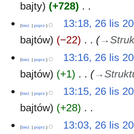
u
o
bajty
+728
p
z
o
o
m
p
d
N
13:18, 26 lis 2
i
i
a
i
bież.
poprz.
a
s
n
e
n
u
o
bajtów
−22
→
Struk
p
z
o
o
m
p
d
13:16, 26 lis 2
i
i
a
bież.
poprz.
a
s
n
n
u
o
bajtów
+1
→
Strukt
z
o
m
p
13:15, 26 lis 2
i
i
bież.
poprz.
a
s
n
u
bajtów
+28
z
m
N
13:03, 26 lis 2
i
i
bież.
poprz.
a
e