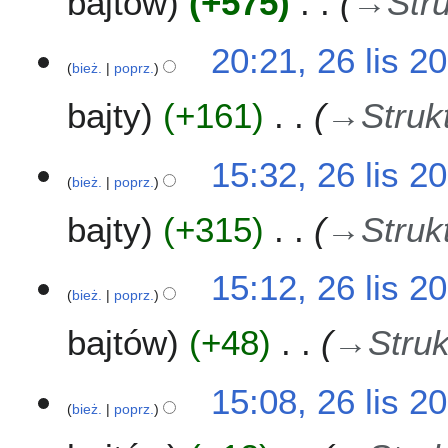
bajtów
+575
→
Str
20:21, 26 lis 2
bież.
poprz.
bajty
+161
→
Struk
15:32, 26 lis 2
bież.
poprz.
bajty
+315
→
Struk
15:12, 26 lis 2
bież.
poprz.
bajtów
+48
→
Struk
15:08, 26 lis 2
bież.
poprz.