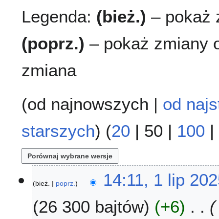
Legenda:
(bież.)
– pokaż z
(poprz.)
– pokaż zmiany o
zmiana
(
od najnowszych
|
od najs
starszych
) (
20
|
50
|
100
|
1
14:11, 1 lip 20
bież.
poprz.
l
i
26 300 bajtów
+6
p
2