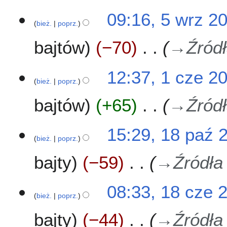
5
09:16, 5 wrz 2
bież.
poprz.
w
r
bajtów
−70
→
Źród
z
2
0
1
12:37, 1 cze 2
2
bież.
poprz.
c
2
z
bajtów
+65
→
Źród
e
2
0
1
15:29, 18 paź 
2
bież.
poprz.
8
2
p
bajty
−59
→
Źródła
a
ź
2
1
08:33, 18 cze 
0
bież.
poprz.
8
2
c
bajty
−44
→
Źródła
1
z