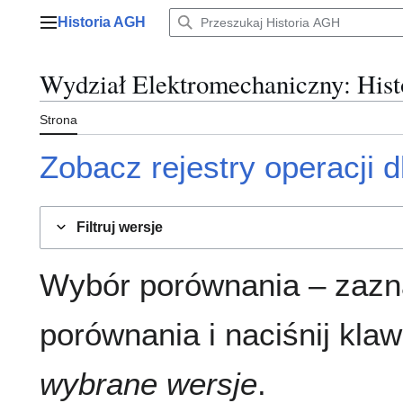
Przejdź
Historia AGH
do
Menu główne
zawartości
Wydział Elektromechaniczny
: Hist
Strona
Zobacz rejestry operacji dl
Filtruj wersje
Wybór porównania – zazn
porównania i naciśnij klaw
wybrane wersje
.