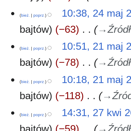
e
2
2
10:38, 24 maj 
0
bież.
poprz.
4
2
m
bajtów
−63
→
Źród
1
a
j
2
2
10:51, 21 maj 
0
bież.
poprz.
1
2
m
bajtów
−78
→
Źród
1
a
j
2
10:18, 21 maj 
0
bież.
poprz.
2
bajtów
−118
→
Źró
1
2
14:31, 27 kwi 
bież.
poprz.
7
k
bajtów
−59
→
Źród
w