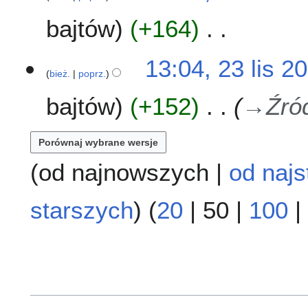
bajtów
+164
N
2
13:04, 23 lis 2
i
bież.
poprz.
3
e
l
bajtów
+152
→
Źró
p
i
o
s
d
2
a
0
n
(
od najnowszych
|
od najs
2
o
0
o
starszych
) (
20
|
50
|
100
|
p
i
s
u
z
m
i