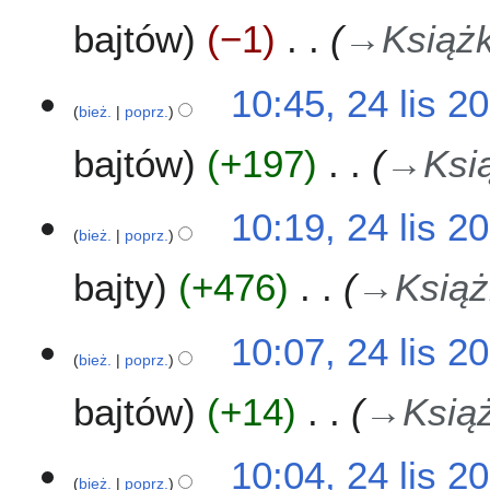
n
2
n
u
o
bajtów
−1
→
Książk
0
z
o
m
p
10:45, 24 lis 2
i
i
bież.
poprz.
a
s
n
u
bajtów
+197
→
Ksi
z
m
10:19, 24 lis 2
i
bież.
poprz.
a
n
bajty
+476
→
Książ
10:07, 24 lis 2
bież.
poprz.
bajtów
+14
→
Ksią
10:04, 24 lis 2
bież.
poprz.