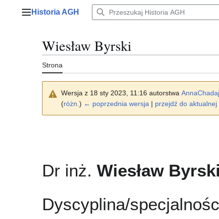
Przejdź
Historia AGH
do
Menu główne
zawartości
Wiesław Byrski
Strona
Wersja z 18 sty 2023, 11:16 autorstwa
AnnaChada
(
różn.
)
← poprzednia wersja
|
przejdź do aktualnej 
Dr inż.
Wiesław Byrsk
Dyscyplina/specjalnośc