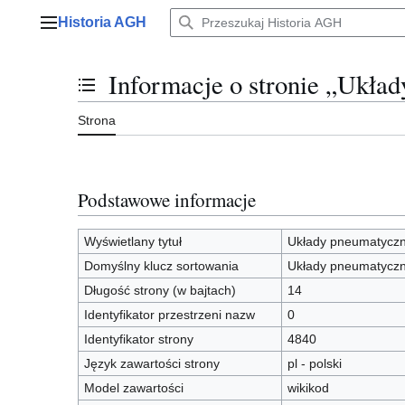
Przejdź
Historia AGH
do
Menu główne
zawartości
Informacje o stronie „Ukła
Przełącz stan spisu treści
Strona
Podstawowe informacje
Wyświetlany tytuł
Układy pneumatycz
Domyślny klucz sortowania
Układy pneumatycz
Długość strony (w bajtach)
14
Identyfikator przestrzeni nazw
0
Identyfikator strony
4840
Język zawartości strony
pl - polski
Model zawartości
wikikod