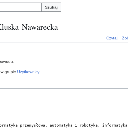
Szukaj
 Kluska-Nawarecka
Czytaj
Zob
 powodu:
 w grupie
Użytkownicy
.