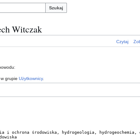
Szukaj
ech Witczak
Czytaj
Zob
 powodu:
 w grupie
Użytkownicy
.