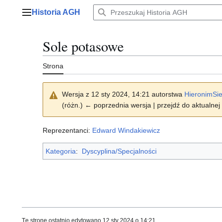
Przejdź
Historia AGH
do
Menu główne
zawartości
Sole potasowe
Strona
Wersja z 12 sty 2024, 14:21 autorstwa
HieronimSie
(różn.) ← poprzednia wersja | przejdź do aktualnej 
Reprezentanci:
Edward Windakiewicz
Kategoria
:
Dyscyplina/Specjalności
Tę stronę ostatnio edytowano 12 sty 2024 o 14:21.