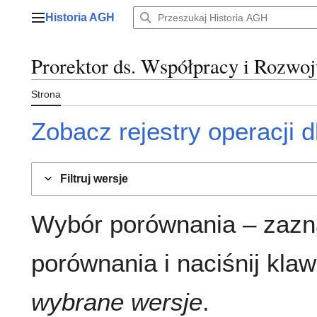
Przejdź
Historia AGH
do
Menu główne
zawartości
Prorektor ds. Współpracy i Rozwoj
Strona
Zobacz rejestry operacji dl
Filtruj wersje
Wybór porównania – zazn
porównania i naciśnij klaw
wybrane wersje
.