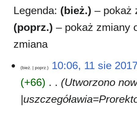
Legenda:
(bież.)
– pokaż z
(poprz.)
– pokaż zmiany o
zmiana
1
10:06, 11 sie 201
bież.
poprz.
1
s
+66
Utworzono nową
i
e
2
|uszczegóławia=Prorekto
0
1
7