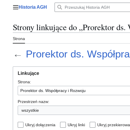
Przejdź
Historia AGH
do
Menu główne
zawartości
Strony linkujące do „Prorektor ds
Strona
←
Prorektor ds. Współpr
Linkujące
Strona:
Przestrzeń nazw:
wszystkie
Ukryj dołączenia
Ukryj linki
Ukryj przekierowa