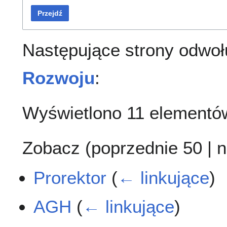
Przejdź
Następujące strony odwoł
Rozwoju
:
Wyświetlono 11 elementó
Zobacz (
poprzednie 50
|
n
Prorektor
(
← linkujące
)
AGH
(
← linkujące
)