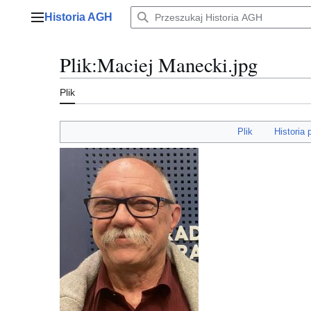
Przejdź
Historia AGH
do
Menu główne
zawartości
Plik
:
Maciej Manecki.jpg
Plik
Plik
Historia 