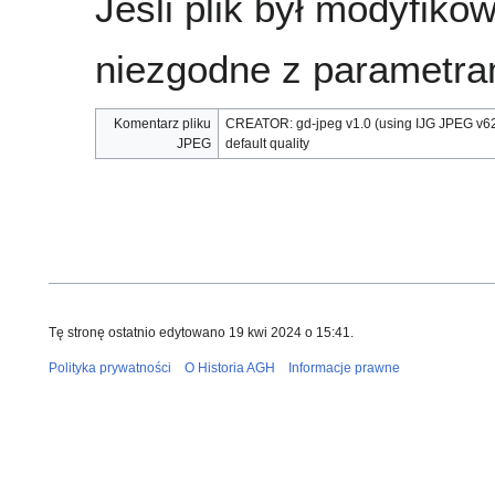
Jeśli plik był modyfik
niezgodne z parametra
Komentarz pliku
CREATOR: gd-jpeg v1.0 (using IJG JPEG v62
JPEG
default quality
Tę stronę ostatnio edytowano 19 kwi 2024 o 15:41.
Polityka prywatności
O Historia AGH
Informacje prawne