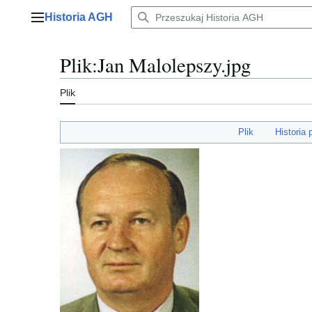
Przejdź
Historia AGH
do
Menu główne
zawartości
Plik
:
Jan Malolepszy.jpg
Plik
Plik
Historia 