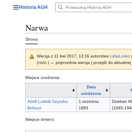
Przejdź
Historia AGH
do
Menu główne
zawartości
Narwa
Strona
Wersja z 11 kwi 2017, 13:16 autorstwa
LidiaLosko
(różn.) ← poprzednia wersja | przejdź do aktualnej 
Miejsce urodzenia:
Data
urodzenia
Adolf Ludwik Szyszko-
1 września
Dziekan Wy
Bohusz
1883
(1945-194
Miejsce śmierci: