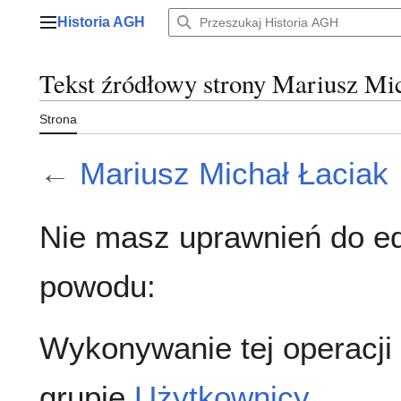
Przejdź
Historia AGH
do
Menu główne
zawartości
Tekst źródłowy strony Mariusz Mi
Strona
←
Mariusz Michał Łaciak
Nie masz uprawnień do ed
powodu:
Wykonywanie tej operacji
grupie
Użytkownicy
.