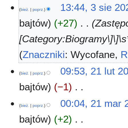
13:44, 3 sie 20
bież.
poprz.
bajtów
+27
Zastępo
[Category:Biogramy\]\]\s*
Znaczniki
:
Wycofane
R
2
09:53, 21 lut 2
bież.
poprz.
1
l
bajtów
−1
u
t
N
2
2
00:04, 21 mar 
i
0
bież.
poprz.
1
e
2
m
bajtów
+2
p
3
a
o
r