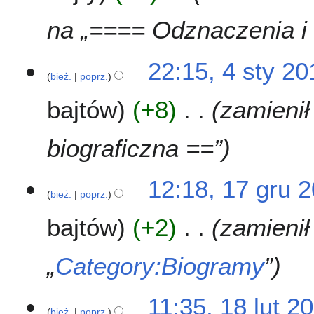
y
s
2
u
na „==== Odznaczenia i
0
z
1
m
4
22:15, 4 sty 20
6
i
bież.
poprz.
s
a
t
n
bajtów
+8
zamienił
y
2
0
biograficzna ==”
1
6
1
12:18, 17 gru 
bież.
poprz.
7
g
bajtów
+2
zamienił 
r
u
2
„
Category:Biogramy
”
0
1
1
11:35, 18 lut 2
5
bież.
poprz.
8