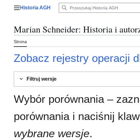
Przejdź
Historia AGH
do
Menu główne
zawartości
Marian Schneider
: Historia i autor
Strona
Zobacz rejestry operacji dl
Filtruj wersje
Wybór porównania – zazn
porównania i naciśnij klaw
wybrane wersje
.