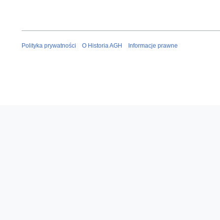
i
a
n
Polityka prywatności
O Historia AGH
Informacje prawne