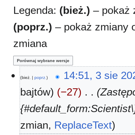
Legenda:
(bież.)
– pokaż z
(poprz.)
– pokaż zmiany o
zmiana
3
14:51, 3 sie 20
bież.
poprz.
s
i
bajtów
−27
Zastępo
e
2
0
{#default_form:Scientist\}
2
6
zmian
ReplaceText