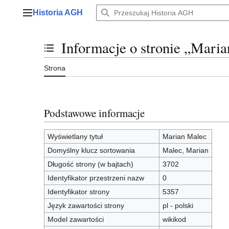
Przejdź
Historia AGH
do
Menu główne
zawartości
Informacje o stronie „Mari
Przełącz stan spisu treści
Strona
Podstawowe informacje
Wyświetlany tytuł
Marian Malec
Domyślny klucz sortowania
Malec, Marian
Długość strony (w bajtach)
3702
Identyfikator przestrzeni nazw
0
Identyfikator strony
5357
Język zawartości strony
pl - polski
Model zawartości
wikikod