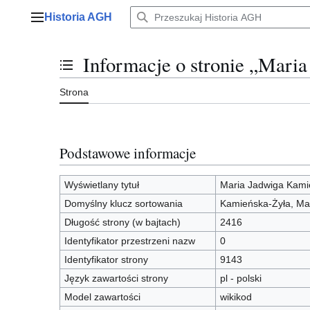
Przejdź
Historia AGH
do
Menu główne
zawartości
Informacje o stronie „Mari
Przełącz stan spisu treści
Strona
Podstawowe informacje
Wyświetlany tytuł
Maria Jadwiga Kami
Domyślny klucz sortowania
Kamieńska-Żyła, Ma
Długość strony (w bajtach)
2416
Identyfikator przestrzeni nazw
0
Identyfikator strony
9143
Język zawartości strony
pl - polski
Model zawartości
wikikod