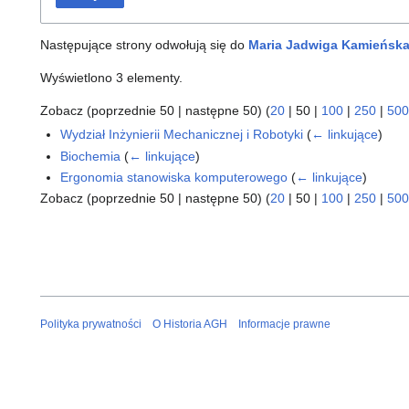
Następujące strony odwołują się do
Maria Jadwiga Kamieńska
Wyświetlono 3 elementy.
Zobacz (
poprzednie 50
|
następne 50
) (
20
|
50
|
100
|
250
|
500
Wydział Inżynierii Mechanicznej i Robotyki
(
← linkujące
)
Biochemia
(
← linkujące
)
Ergonomia stanowiska komputerowego
(
← linkujące
)
Zobacz (
poprzednie 50
|
następne 50
) (
20
|
50
|
100
|
250
|
500
Polityka prywatności
O Historia AGH
Informacje prawne