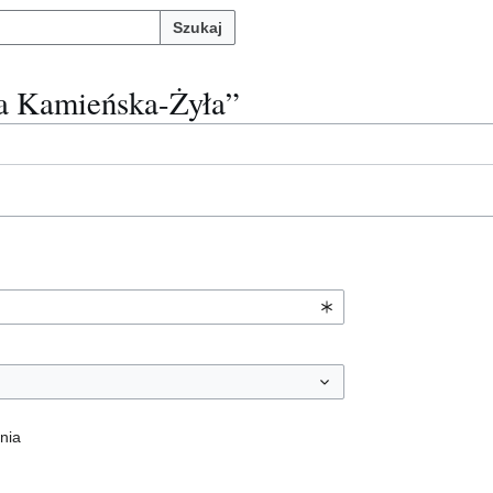
Szukaj
ga Kamieńska-Żyła”
nia