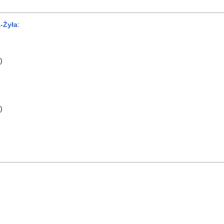
-Żyła
:
)
)