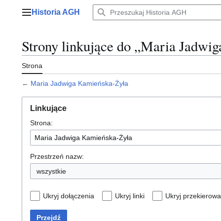
Przejdź
Historia AGH
do
Menu główne
zawartości
Strony linkujące do „Maria Jadwi
Strona
←
Maria Jadwiga Kamieńska-Żyła
Linkujące
Strona:
Przestrzeń nazw:
wszystkie
Ukryj dołączenia
Ukryj linki
Ukryj przekierowa
Przejdź