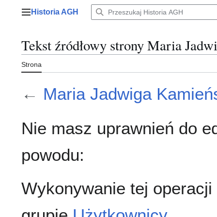
Przejdź
Historia AGH
do
Menu główne
zawartości
Tekst źródłowy strony Maria Jadw
Strona
←
Maria Jadwiga Kamień
Nie masz uprawnień do ed
powodu:
Wykonywanie tej operacji
grupie
Użytkownicy
.