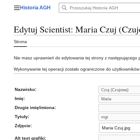
Przejdź
Historia AGH
do
Menu główne
zawartości
Edytuj Scientist: Maria Czuj (Czu
Strona
Nie masz uprawnień do edytowania tej strony z następującego
Wykonywanie tej operacji zostało ograniczone do użytkowników
Nazwisko:
Imię:
Drugie imię/imiona:
Tytuły:
Zdjęcie:
Alt text grafiki: