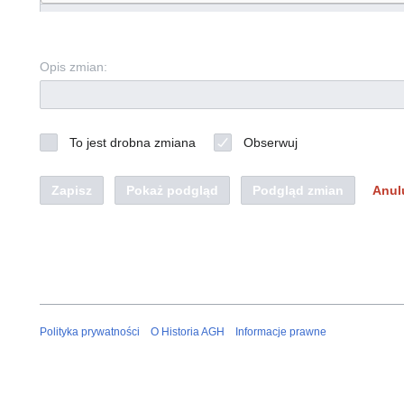
Opis zmian:
To jest drobna zmiana
Obserwuj
Zapisz
Pokaż podgląd
Podgląd zmian
Anul
Polityka prywatności
O Historia AGH
Informacje prawne