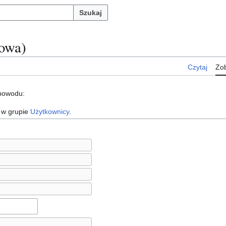
Szukaj
jowa)
Czytaj
Zob
 powodu:
 w grupie
Użytkownicy
.