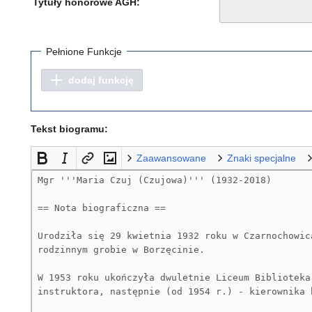
Tytuły honorowe AGH:
Pełnione Funkcje
dodaj funkcję
Tekst biogramu:
Zaawansowane
Znaki specjalne