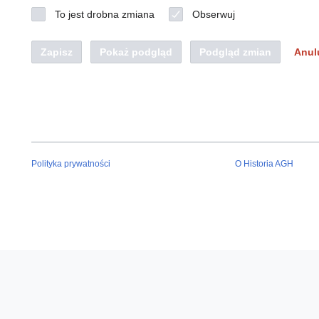
To jest drobna zmiana
Obserwuj
Zapisz
Pokaż podgląd
Podgląd zmian
Anul
Polityka prywatności
O Historia AGH