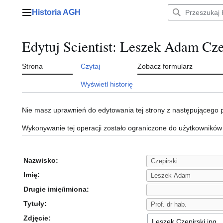
Przejdź
Historia AGH
do
Menu główne
zawartości
Edytuj Scientist: Leszek Adam Cze
Strona
Czytaj
Zobacz formularz
Wyświetl historię
Nie masz uprawnień do edytowania tej strony z następującego
Wykonywanie tej operacji zostało ograniczone do użytkowników
Nazwisko:
Imię:
Drugie imię/imiona:
Tytuły:
Zdjęcie: